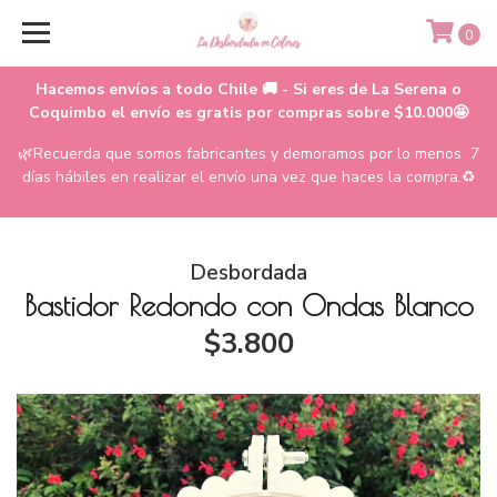
0
Hacemos envíos a todo Chile 🚚 - Si eres de La Serena o
Coquimbo el envío es gratis por compras sobre $10.000🤩
🌿Recuerda que somos fabricantes y demoramos por lo menos 7
días hábiles en realizar el envío una vez que haces la compra.♻️
Desbordada
Bastidor Redondo con Ondas Blanco
$3.800