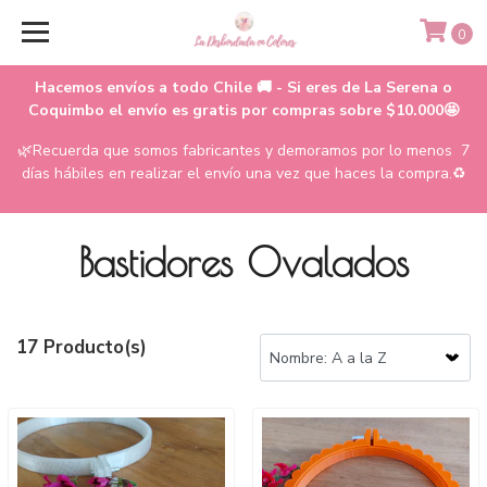
0
Hacemos envíos a todo Chile 🚚 - Si eres de La Serena o
Coquimbo el envío es gratis por compras sobre $10.000🤩
🌿Recuerda que somos fabricantes y demoramos por lo menos 7
días hábiles en realizar el envío una vez que haces la compra.♻️
Bastidores Ovalados
17 Producto(s)