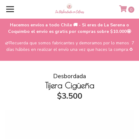
0
Hacemos envíos a todo Chile 🚚 - Si eres de La Serena o
Coquimbo el envío es gratis por compras sobre $10.000🤩
🌿Recuerda que somos fabricantes y demoramos por lo menos 7
días hábiles en realizar el envío una vez que haces la compra.♻️
Desbordada
Tijera Cigüeña
$3.500