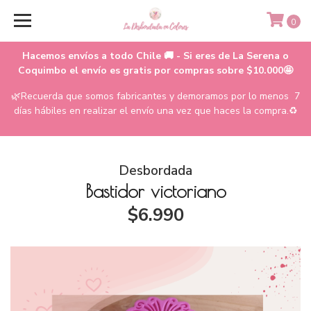
0
Hacemos envíos a todo Chile 🚚 - Si eres de La Serena o
Coquimbo el envío es gratis por compras sobre $10.000🤩
🌿Recuerda que somos fabricantes y demoramos por lo menos 7
días hábiles en realizar el envío una vez que haces la compra.♻️
Desbordada
Bastidor victoriano
$6.990