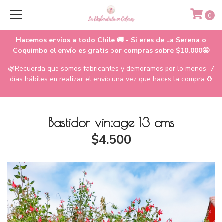
0
Hacemos envíos a todo Chile 🚚 - Si eres de La Serena o
Coquimbo el envío es gratis por compras sobre $10.000🤩
🌿Recuerda que somos fabricantes y demoramos por lo menos 7
días hábiles en realizar el envío una vez que haces la compra.♻️
Bastidor vintage 13 cms
$4.500