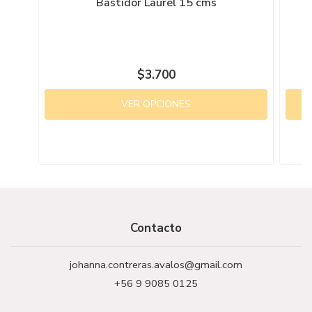
Bastidor Laurel 15 cms
B
$3.700
VER OPCIONES
Contacto
johanna.contreras.avalos@gmail.com
+56 9 9085 0125