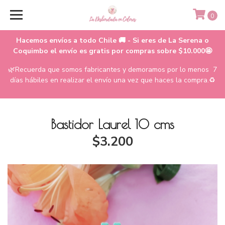
0
Hacemos envíos a todo Chile 🚚 - Si eres de La Serena o
Coquimbo el envío es gratis por compras sobre $10.000🤩
🌿Recuerda que somos fabricantes y demoramos por lo menos 7
días hábiles en realizar el envío una vez que haces la compra.♻️
Bastidor Laurel 10 cms
$3.200